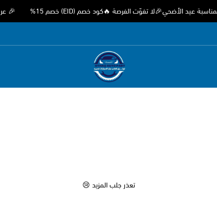
يد الأضحي🎉لا تفوّت الفرصة 🔥كود خصم (EID) خصم 15%
🎉 عروض و
متجر اوثق لقطع غيار السيارات الصيني
تعذر جلب المزيد 😢