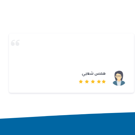
همس شعبي