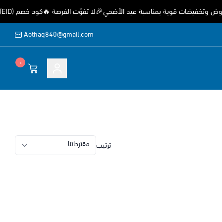
تخفيضات قوية بمناسبة عيد الأضحي🎉لا تفوّت الفرصة 🔥كود خصم (EID) خصم 15%
Aothaq840@gmail.com
٠
ة
ترتيب