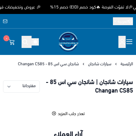
ّت الفرصة 🔥كود خصم (EID) خصم 15%
🎉 عروض وتخفيضات قوية بمن
العربية
٠
متجر اوثق لقطع غيار السيارات الصيني
الرئيسية
سيارات شانجان
شانجان سي اس 85 - Changan CS85
سيارات شانجان | شانجان سي اس 85 -
Changan CS85
تعذر جلب المزيد 😢
آراء العملاء