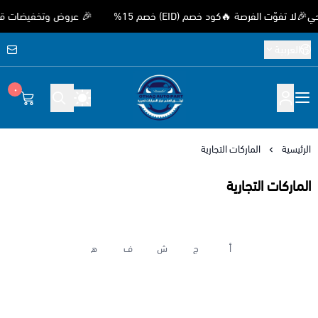
ّت الفرصة 🔥كود خصم (EID) خصم 15%
🎉 عروض وتخفيضات قوية بمن
العربية
٠
متجر اوثق لقطع غيار السيارات الصيني
الرئيسية
الماركات التجارية
الماركات التجارية
أ
ج
ش
ف
ه