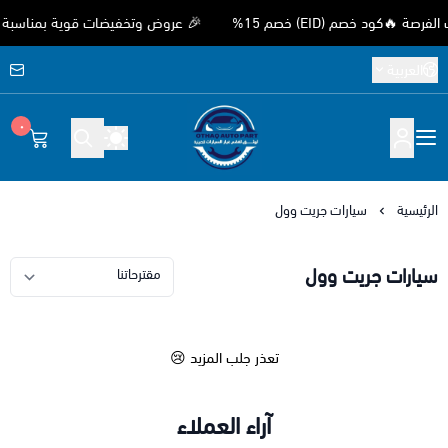
كود خصم (EID) خصم 15%
🎉 عروض وتخفيضات قوية بمناسبة عيد الأ
العربية
٠
متجر اوثق لقطع غيار السيارات الصيني
الرئيسية
سيارات جريت وول
سيارات جريت وول
تعذر جلب المزيد 😢
آراء العملاء