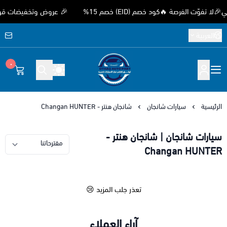
ّت الفرصة 🔥كود خصم (EID) خصم 15%
🎉 عروض وتخفيضات قوية بمن
العربية
٠
متجر اوثق لقطع غيار السيارات الصيني
الرئيسية
سيارات شانجان
شانجان هنتر - Changan HUNTER
سيارات شانجان | شانجان هنتر -
Changan HUNTER
تعذر جلب المزيد 😢
آراء العملاء