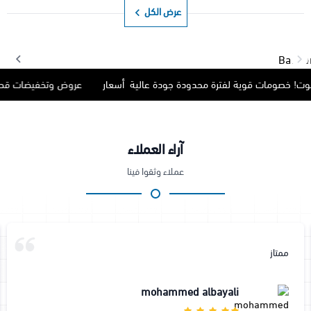
عرض الكل
خصومات قوية لفترة محدودة جودة عالية ️ أسعار
عروض وتخفيضات قطع غيار
آراء العملاء
عملاء وثقوا فينا
ممتاز
mohammed albayali