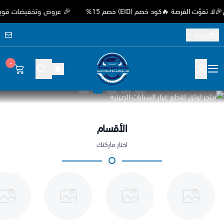
الفرصة 🔥كود خصم (EID) خصم 15%
🎉 عروض وتخفيضات قوية بمناسبة
العربية
٠
متجر اوثق لقطع غيار الس
الأقسام
اختار ماركتك