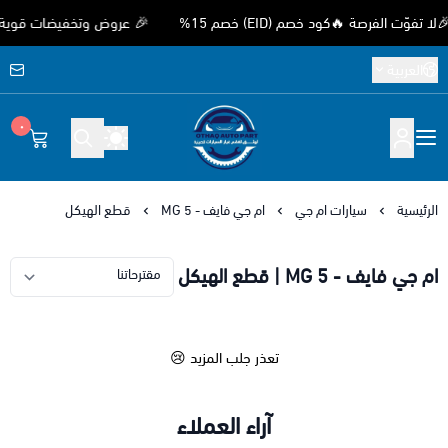
الفرصة 🔥كود خصم (EID) خصم 15%
🎉 عروض وتخفيضات قوية بمناسب
العربية
٠
متجر اوثق لقطع غيار السيارات الصيني
الرئيسية
سيارات ام جي
ام جي فايف - MG 5
قطع الهيكل
ام جي فايف - MG 5 | قطع الهيكل
تعذر جلب المزيد 😢
آراء العملاء