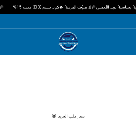
ة عيد الأضحي🎉لا تفوّت الفرصة 🔥كود خصم (EID) خصم 15%
🎉 عر
متجر اوثق لقطع غيار السيارات الصيني
تعذر جلب المزيد 😢