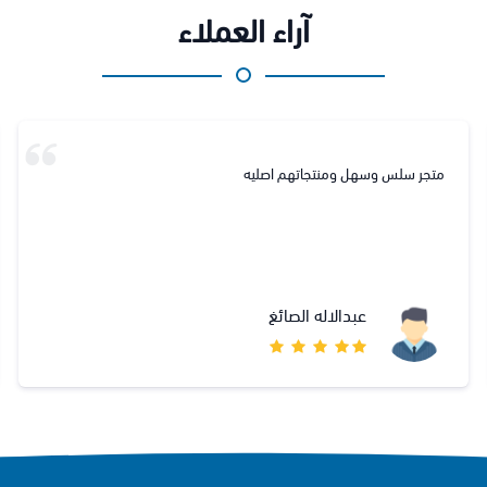
آراء العملاء
كانت اول اجربه وان شاء الله مو اخر مررره القطع جدا ممتازة وعالية
الجودة انصف فيهم الصراحه ناس موثوقه وقد الثقه
فاطمه الخليفه