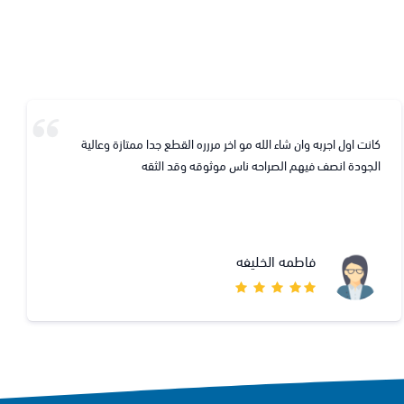
شكرا لتعونكم
يحيى اثلاوي