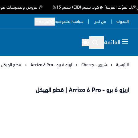
الفرصة 🔥كود خصم (EID) خصم 15%
🎉 عروض وتخفيضات قوية بمناسب
المدونة
من نحن
سياسة الخصوصية
العربية
القائمة
الرئيسية
شيري - Cherry
اريزو 6 برو - Arrizo 6 Pro
قطع الهيكل
اريزو 6 برو - Arrizo 6 Pro | قطع الهيكل