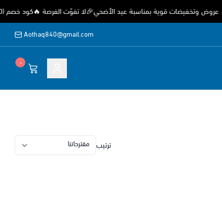
وض وتخفيضات قوية بمناسبة عيد الأضحي🎉لا تفوّت الفرصة 🔥كود خصم (EID) خصم 15%
Aothaq840@gmail.com
٠
ة
ترتيب