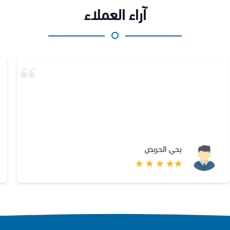
آراء العملاء
وصلت القطعة وكان هناك خطأ مني شخصي في طلب القطعه الصحيحة
.. ومع ذلك تم استرداد القطعة وارجاع المبلغ بكل رحابة صدر وبسرعة
قياسية .. شركة تهتم برضى زبائنها اكثر من اهتمامها بالكسب المادي ..
نهنيء انقسنا...
اقرأ المزيد
علي العريبي