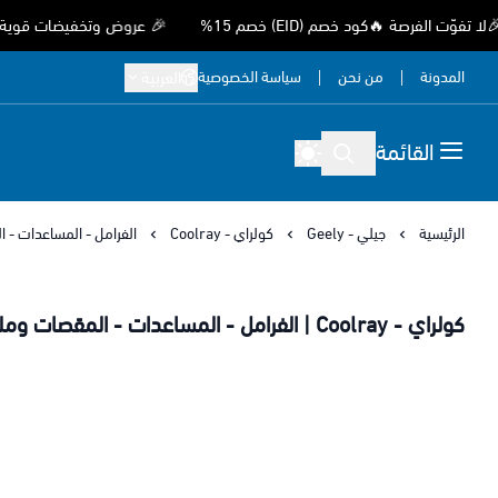
فرصة 🔥كود خصم (EID) خصم 15%
🎉 عروض وتخفيضات قوية بمناسبة 
المدونة
من نحن
سياسة الخصوصية
العربية
القائمة
الرئيسية
جيلي - Geely
كولراي - Coolray
الفرامل - المساعدات - 
كولراي - Coolray | الفرامل - المساعدات - المقصات وملحقاتها