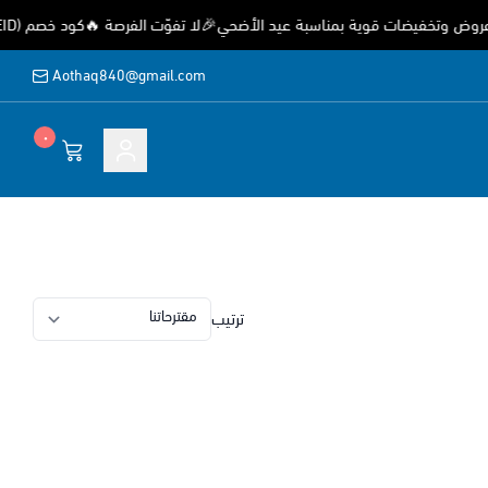
وتخفيضات قوية بمناسبة عيد الأضحي🎉لا تفوّت الفرصة 🔥كود خصم (EID) خصم 15%
Aothaq840@gmail.com
٠
ة
ترتيب