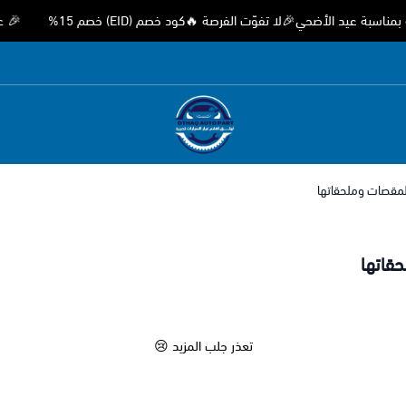
عيد الأضحي🎉لا تفوّت الفرصة 🔥كود خصم (EID) خصم 15%
🎉 عروض 
متجر اوثق لقطع غيار السيارات الصيني
المقصات وملحقاتها
تعذر جلب المزيد 😢