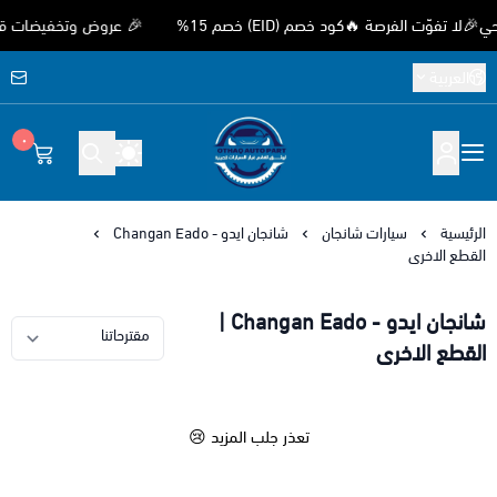
وّت الفرصة 🔥كود خصم (EID) خصم 15%
🎉 عروض وتخفيضات قوية بمن
العربية
٠
متجر اوثق لقطع غيار السيارات الصيني
الرئيسية
سيارات شانجان
شانجان ايدو - Changan Eado
القطع الاخرى
شانجان ايدو - Changan Eado |
القطع الاخرى
تعذر جلب المزيد 😢