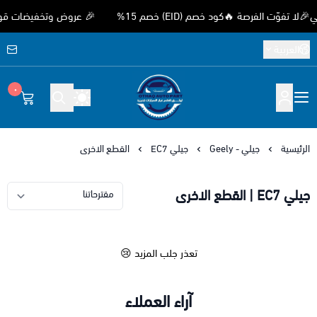
ّت الفرصة 🔥كود خصم (EID) خصم 15%
🎉 عروض وتخفيضات قوية بمنا
العربية
٠
متجر اوثق لقطع غيار السيارات الصيني
الرئيسية
جيلي - Geely
جيلي EC7
القطع الاخرى
جيلي EC7 | القطع الاخرى
تعذر جلب المزيد 😢
آراء العملاء