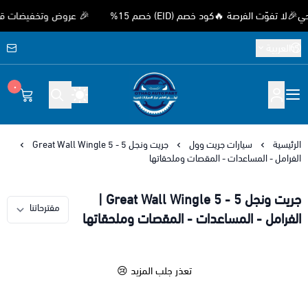
وّت الفرصة 🔥كود خصم (EID) خصم 15%
🎉 عروض وتخفيضات قوية بمن
العربية
٠
متجر اوثق لقطع غيار السيارات الصيني
الرئيسية
سيارات جريت وول
جريت ونجل 5 - Great Wall Wingle 5
الفرامل - المساعدات - المقصات وملحقاتها
جريت ونجل 5 - Great Wall Wingle 5 |
الفرامل - المساعدات - المقصات وملحقاتها
تعذر جلب المزيد 😢