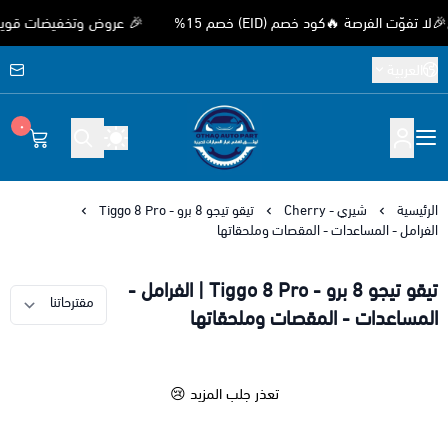
 الفرصة 🔥كود خصم (EID) خصم 15%
🎉 عروض وتخفيضات قوية بمناسب
العربية
٠
متجر اوثق لقطع غيار السيارات الصيني
الرئيسية
شيري - Cherry
تيقو تيجو 8 برو - Tiggo 8 Pro
الفرامل - المساعدات - المقصات وملحقاتها
تيقو تيجو 8 برو - Tiggo 8 Pro | الفرامل -
المساعدات - المقصات وملحقاتها
تعذر جلب المزيد 😢