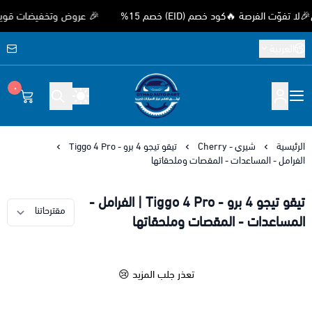
 الفرصة 🔥كود خصم (EID) خصم 15%
🎉 عروض وتخفيضات قوية بمناس
العربية
٠
متجر اوثق لقطع غيار السيارات الصيني
الرئيسية
شيري - Cherry
تيقو تيجو 4 برو - Tiggo 4 Pro
الفرامل - المساعدات - المقصات وملحقاتها
تيقو تيجو 4 برو - Tiggo 4 Pro | الفرامل -
المساعدات - المقصات وملحقاتها
تعذر جلب المزيد 😢