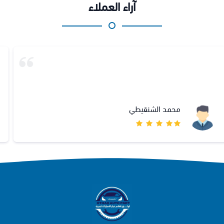
آراء العملاء
👍👍👍👍👍
منى البيشي