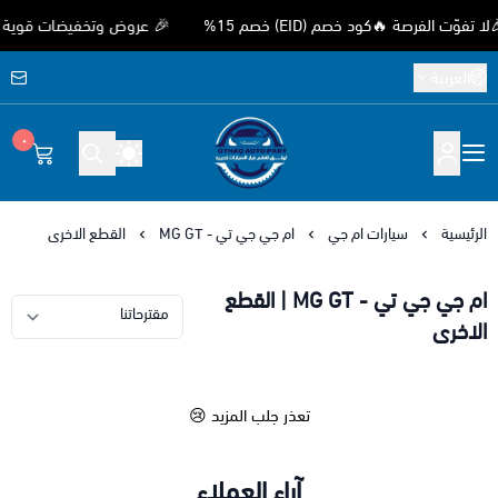
الفرصة 🔥كود خصم (EID) خصم 15%
🎉 عروض وتخفيضات قوية بمناسبة
العربية
٠
متجر اوثق لقطع غيار السيارات الصيني
الرئيسية
سيارات ام جي
ام جي جي تي - MG GT
القطع الاخرى
ام جي جي تي - MG GT | القطع
الاخرى
تعذر جلب المزيد 😢
آراء العملاء