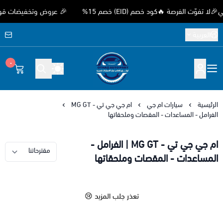
ّت الفرصة 🔥كود خصم (EID) خصم 15%
🎉 عروض وتخفيضات قوية بمن
العربية
٠
متجر اوثق لقطع غيار السيارات الصيني
الرئيسية
سيارات ام جي
ام جي جي تي - MG GT
الفرامل - المساعدات - المقصات وملحقاتها
ام جي جي تي - MG GT | الفرامل -
المساعدات - المقصات وملحقاتها
تعذر جلب المزيد 😢