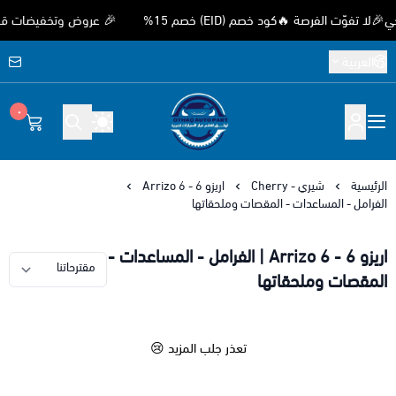
ّت الفرصة 🔥كود خصم (EID) خصم 15%
🎉 عروض وتخفيضات قوية بمن
العربية
٠
متجر اوثق لقطع غيار السيارات الصيني
الرئيسية
شيري - Cherry
اريزو 6 - Arrizo 6
الفرامل - المساعدات - المقصات وملحقاتها
اريزو 6 - Arrizo 6 | الفرامل - المساعدات -
المقصات وملحقاتها
تعذر جلب المزيد 😢