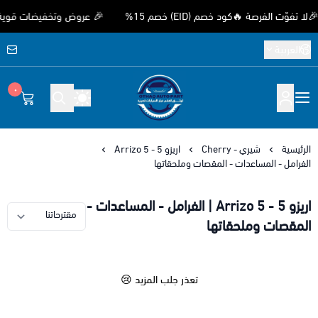
 الفرصة 🔥كود خصم (EID) خصم 15%
🎉 عروض وتخفيضات قوية بمناسب
العربية
٠
متجر اوثق لقطع غيار السيارات الصيني
الرئيسية
شيري - Cherry
اريزو 5 - Arrizo 5
الفرامل - المساعدات - المقصات وملحقاتها
اريزو 5 - Arrizo 5 | الفرامل - المساعدات -
المقصات وملحقاتها
تعذر جلب المزيد 😢