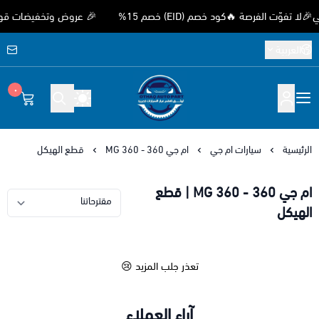
ّت الفرصة 🔥كود خصم (EID) خصم 15%
🎉 عروض وتخفيضات قوية بمنا
العربية
٠
متجر اوثق لقطع غيار السيارات الصيني
الرئيسية
سيارات ام جي
ام جي 360 - MG 360
قطع الهيكل
ام جي 360 - MG 360 | قطع
الهيكل
تعذر جلب المزيد 😢
آراء العملاء