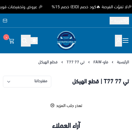
 الفرصة 🔥كود خصم (EID) خصم 15%
🎉 عروض وتخفيضات قوية بمناس
العربية
٠
متجر اوثق لقطع غيار السيارات الصيني
الرئيسية
فاو-FAW
تي 77 T77
قطع الهيكل
تي 77 T77 | قطع الهيكل
تعذر جلب المزيد 😢
آراء العملاء