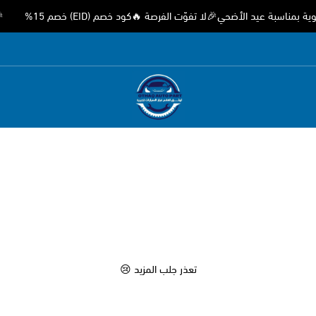
بة عيد الأضحي🎉لا تفوّت الفرصة 🔥كود خصم (EID) خصم 15%
🎉 ع
متجر اوثق لقطع غيار السيارات الصيني
تعذر جلب المزيد 😢