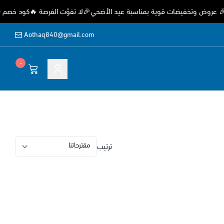
روض وتخفيضات قوية بمناسبة عيد الأضحي🎉لا تفوّت الفرصة 🔥كود خصم (EID) خصم 15%
Aothaq840@gmail.com
٠
ة
ترتيب