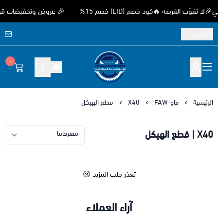
ّت الفرصة 🔥كود خصم (EID) خصم 15%
🎉 عروض وتخفيضات قوية بمن
العربية
٠
متجر اوثق لقطع غيار السيارات الصيني
الرئيسية
فاو-FAW
X40
قطع الهيكل
X40 | قطع الهيكل
تعذر جلب المزيد 😢
آراء العملاء