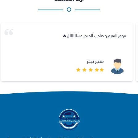
فوق التقيم و صاحب المتجر عسللللللل🔥
متجر نجلر