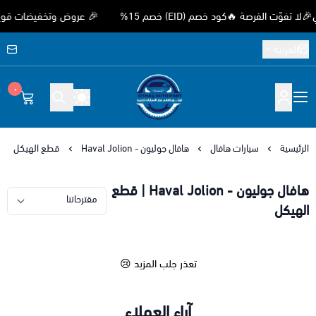
ت الفرصة 🔥كود خصم (EID) خصم 15%
🎉 عروض وتخفيضات قوية بمناس
العربية
٠
متجر اوثق لقطع غيار السيارات الصيني
الرئيسية
سيارات هافال
هافال جوليون - Haval Jolion
قطع الهيكل
هافال جوليون - Haval Jolion | قطع
الهيكل
تعذر جلب المزيد 😢
آراء العملاء