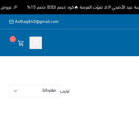
أضحي🎉لا تفوّت الفرصة 🔥كود خصم (EID) خصم 15%
🎉 عروض وتخفي
Aothaq840@gmail.com
٠
ة
ترتيب