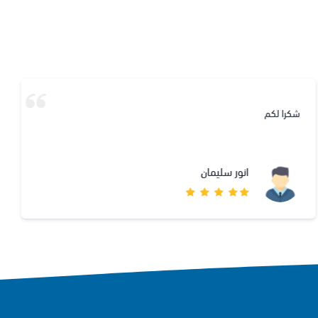
 لكم
فوق الت
انور سليمان