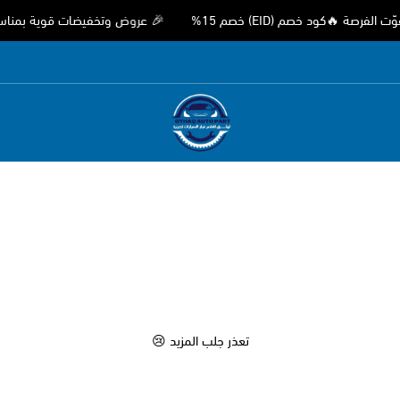
كود خصم (EID) خصم 15%
🎉 عروض وتخفيضات قوية بمناسبة عيد ال
متجر اوثق لقطع غيار السيارات الصيني
تعذر جلب المزيد 😢