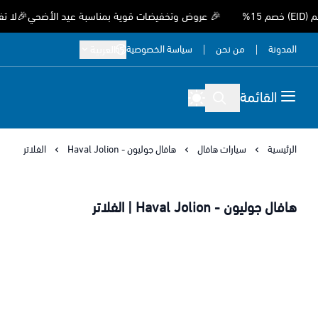
🎉 عروض وتخفيضات قوية بمناسبة عيد الأضحي🎉لا تفوّت الفرصة 
المدونة
من نحن
سياسة الخصوصية
العربية
القائمة
الرئيسية
سيارات هافال
هافال جوليون - Haval Jolion
الفلاتر
هافال جوليون - Haval Jolion | الفلاتر