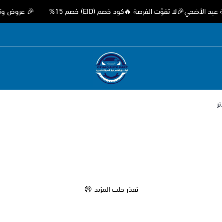
حي🎉لا تفوّت الفرصة 🔥كود خصم (EID) خصم 15%
🎉 عروض وتخفيضا
متجر اوثق لقطع غيار السيارات الصيني
تر
تعذر جلب المزيد 😢