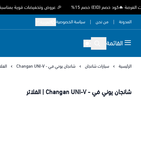
كود خصم (EID) خصم 15%
🎉 عروض وتخفيضات قوية بمناسبة عيد الأض
المدونة
من نحن
سياسة الخصوصية
العربية
القائمة
الرئيسية
سيارات شانجان
شانجان يوني في - Changan UNI-V
الفلا
شانجان يوني في - Changan UNI-V | الفلاتر