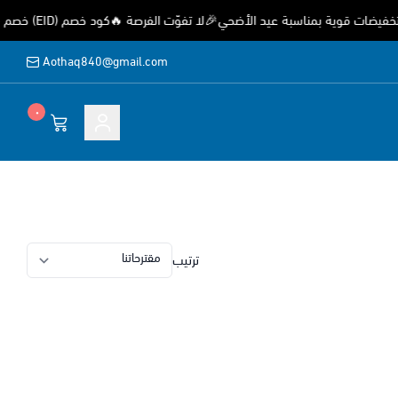
ت قوية بمناسبة عيد الأضحي🎉لا تفوّت الفرصة 🔥كود خصم (EID) خصم 15%
Aothaq840@gmail.com
٠
ة
ترتيب