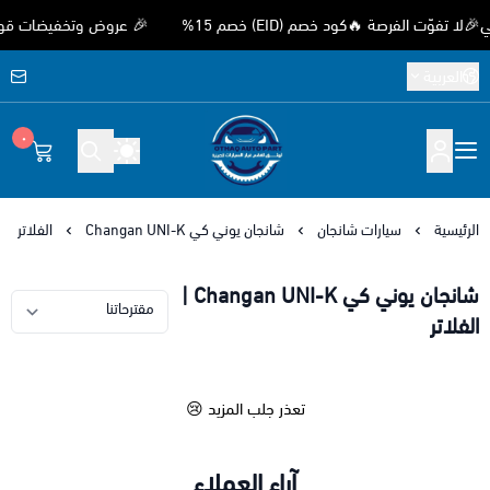
ّت الفرصة 🔥كود خصم (EID) خصم 15%
🎉 عروض وتخفيضات قوية بمنا
العربية
٠
متجر اوثق لقطع غيار السيارات الصيني
الرئيسية
سيارات شانجان
شانجان يوني كي Changan UNI-K
الفلاتر
شانجان يوني كي Changan UNI-K |
الفلاتر
تعذر جلب المزيد 😢
آراء العملاء