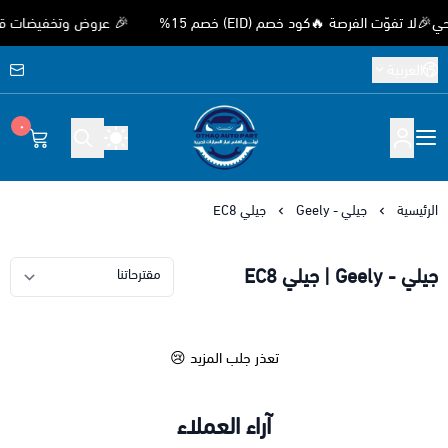
وّت الفرصة 🔥كود خصم (EID) خصم 15%
🎉 عروض وتخفيضات قوية بم
العربية
٠
متجر اوثق لقطع غيار السيارات الصيني
الرئيسية
جيلي - Geely
جيلي EC8
جيلي - Geely | جيلي EC8
تعذر جلب المزيد 😢
آراء العملاء