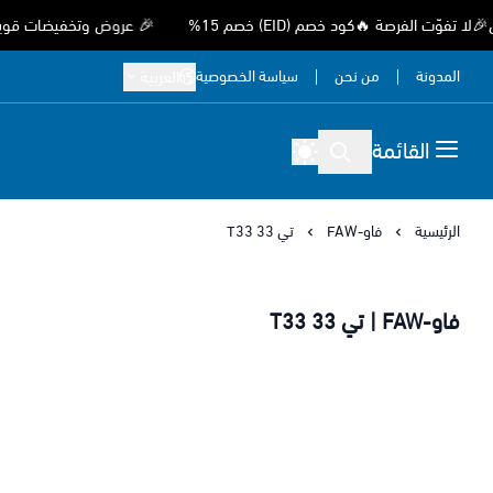
الفرصة 🔥كود خصم (EID) خصم 15%
🎉 عروض وتخفيضات قوية بمناسب
المدونة
من نحن
سياسة الخصوصية
العربية
القائمة
الرئيسية
فاو-FAW
تي 33 T33
فاو-FAW | تي 33 T33