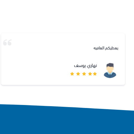
يعطيكم العافيه
نهاري يوسف