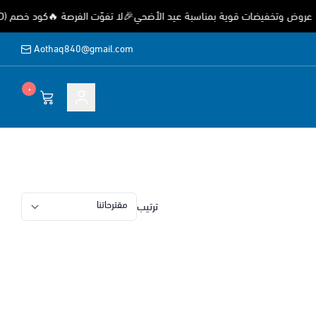
ض وتخفيضات قوية بمناسبة عيد الأضحي🎉لا تفوّت الفرصة 🔥كود خصم (EID) خصم 15%
Aothaq840@gmail.com
٠
ة
ترتيب