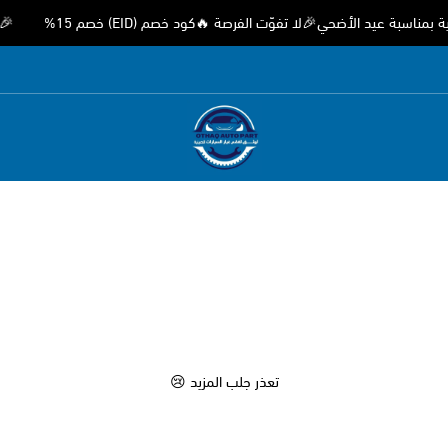
ة عيد الأضحي🎉لا تفوّت الفرصة 🔥كود خصم (EID) خصم 15%
🎉 عرو
متجر اوثق لقطع غيار السيارات الصيني
تعذر جلب المزيد 😢