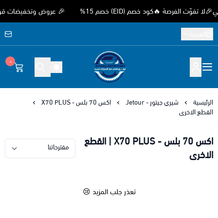
ّت الفرصة 🔥كود خصم (EID) خصم 15%
🎉 عروض وتخفيضات قوية بمن
العربية
٠
متجر اوثق لقطع غيار السيارات الصيني
الرئيسية
شيري جيتور - Jetour
اكس 70 بلس - X70 PLUS
القطع الاخرى
اكس 70 بلس - X70 PLUS | القطع
الاخرى
تعذر جلب المزيد 😢