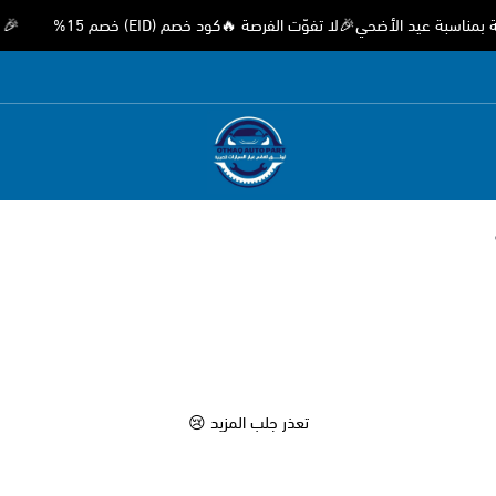
 عيد الأضحي🎉لا تفوّت الفرصة 🔥كود خصم (EID) خصم 15%
🎉 عروض
متجر اوثق لقطع غيار السيارات الصيني
تعذر جلب المزيد 😢