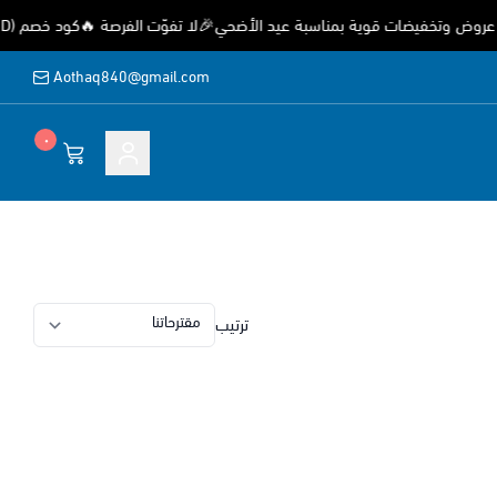
 وتخفيضات قوية بمناسبة عيد الأضحي🎉لا تفوّت الفرصة 🔥كود خصم (EID) خصم 15%
Aothaq840@gmail.com
٠
ة
ترتيب