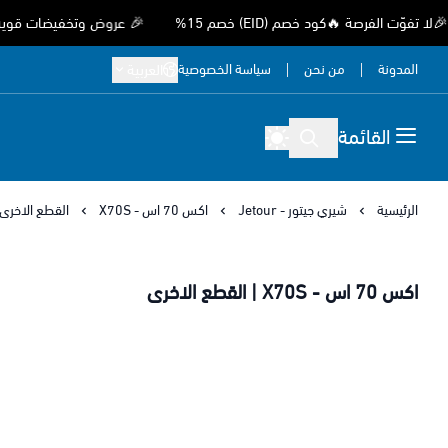
لفرصة 🔥كود خصم (EID) خصم 15%
🎉 عروض وتخفيضات قوية بمناسبة
المدونة
من نحن
سياسة الخصوصية
العربية
القائمة
الرئيسية
شيري جيتور - Jetour
اكس 70 اس - X70S
القطع الاخرى
اكس 70 اس - X70S | القطع الاخرى