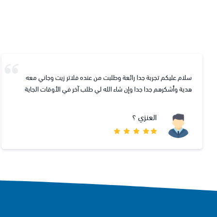
مطابق لشانجان V7 2019
عبدالعزيز السيهاتي