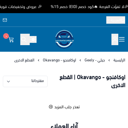
 الفرصة 🔥كود خصم (EID) خصم 15%
🎉 عروض وتخفيضات قوية بمناسب
العربية
٠
متجر اوثق لقطع غيار السيارات الصيني
الرئيسية
جيلي - Geely
اوكافنجو - Okavango
القطع الاخرى
اوكافنجو - Okavango | القطع
الاخرى
تعذر جلب المزيد 😢
آراء العملاء