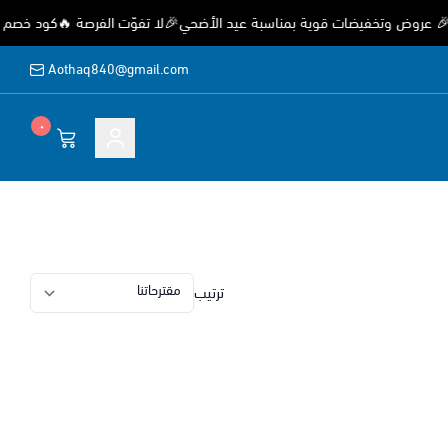
روض وتخفيضات قوية بمناسبة عيد الأضحي🎉لا تفوّت الفرصة 🔥كود خصم (EID) خصم 15%
Aothaq840@gmail.com
٠
ة
ترتيب