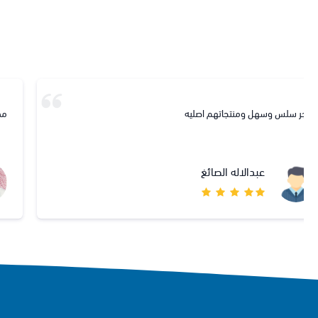
ممتاز
mohammed albayali