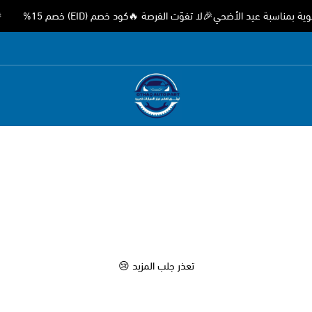
سبة عيد الأضحي🎉لا تفوّت الفرصة 🔥كود خصم (EID) خصم 15%
🎉 ع
متجر اوثق لقطع غيار السيارات الصيني
تعذر جلب المزيد 😢