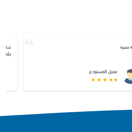
شكرآ من القلب تعامل جميل جدا وتجاوب عن طريق الواتس سريع جدا...
👍👍👍👍🌷
ابووليد