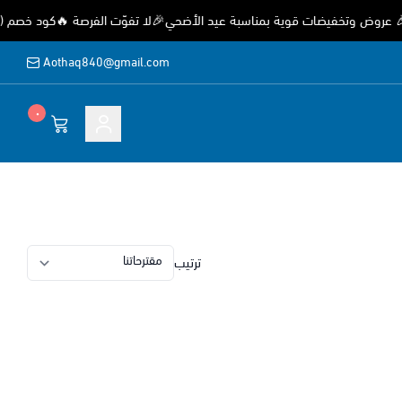
وض وتخفيضات قوية بمناسبة عيد الأضحي🎉لا تفوّت الفرصة 🔥كود خصم (EID) خصم 15%
Aothaq840@gmail.com
٠
ة
ترتيب