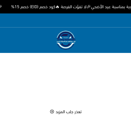
بة عيد الأضحي🎉لا تفوّت الفرصة 🔥كود خصم (EID) خصم 15%
🎉 عر
متجر اوثق لقطع غيار السيارات الصيني
تعذر جلب المزيد 😢