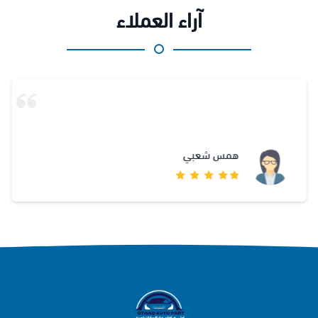
آراء العملاء
همس شعبي