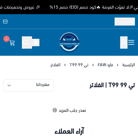
وّت الفرصة 🔥كود خصم (EID) خصم 15%
🎉 عروض وتخفيضات قوية بمن
العربية
٠
متجر اوثق لقطع غيار السيارات الصيني
الرئيسية
فاو-FAW
تي 99 T99
الفلاتر
تي 99 T99 | الفلاتر
تعذر جلب المزيد 😢
آراء العملاء