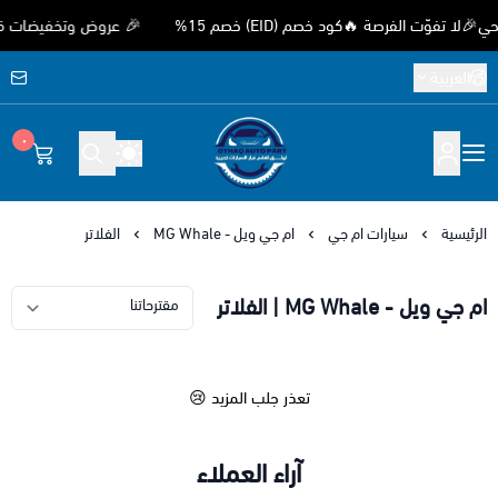
وّت الفرصة 🔥كود خصم (EID) خصم 15%
🎉 عروض وتخفيضات قوية بم
العربية
٠
متجر اوثق لقطع غيار السيارات الصيني
الرئيسية
سيارات ام جي
ام جي ويل - MG Whale
الفلاتر
ام جي ويل - MG Whale | الفلاتر
تعذر جلب المزيد 😢
آراء العملاء