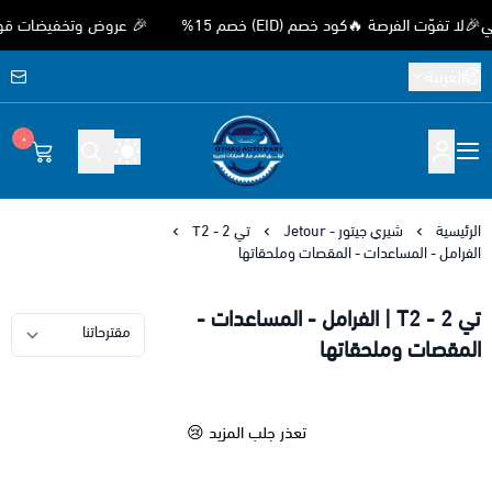
ّت الفرصة 🔥كود خصم (EID) خصم 15%
🎉 عروض وتخفيضات قوية بمنا
العربية
٠
متجر اوثق لقطع غيار السيارات الصيني
الرئيسية
شيري جيتور - Jetour
تي 2 - T2
الفرامل - المساعدات - المقصات وملحقاتها
تي 2 - T2 | الفرامل - المساعدات -
المقصات وملحقاتها
تعذر جلب المزيد 😢