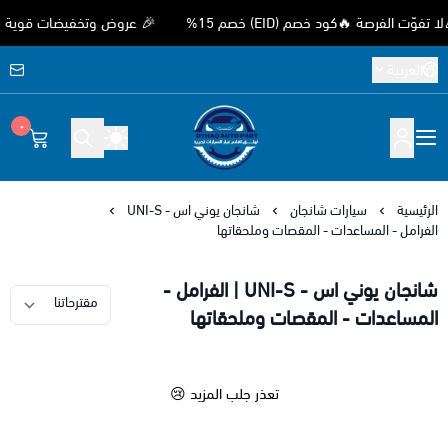
لفرصة 🔥كود خصم (EID) خصم 15%
🎉 عروض وتخفيضات قوية بمناسبة
العربية
٠
متجر اوثق لقطع غيار السيارات الصيني
الرئيسية
سيارات شانجان
شانجان يوني اس - UNI-S
الفرامل - المساعدات - المقصات وملحقاتها
شانجان يوني اس - UNI-S | الفرامل -
المساعدات - المقصات وملحقاتها
تعذر جلب المزيد 😢