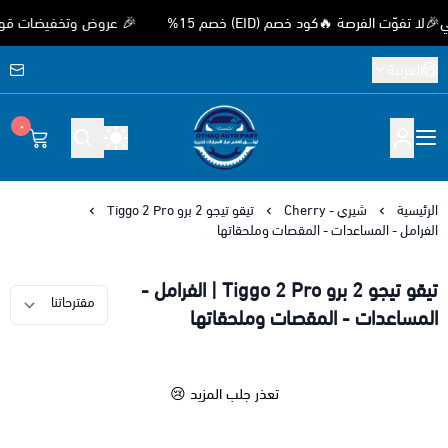
ت الفرصة 🔥كود خصم (EID) خصم 15%
🎉 عروض وتخفيضات قوية بمنا
العربية
٠
متجر اوثق لقطع غيار السيارات الصيني
الرئيسية
شيري - Cherry
تيقو تيجو 2 برو Tiggo 2 Pro
الفرامل - المساعدات - المقصات وملحقاتها
تيقو تيجو 2 برو Tiggo 2 Pro | الفرامل -
المساعدات - المقصات وملحقاتها
تعذر جلب المزيد 😢