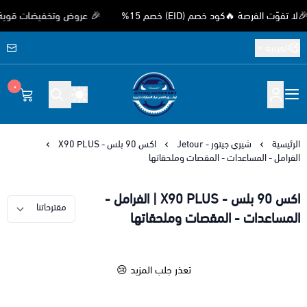
 الفرصة 🔥كود خصم (EID) خصم 15%
🎉 عروض وتخفيضات قوية بمناسب
العربية
٠
متجر اوثق لقطع غيار السيارات الصيني
الرئيسية
شيري جيتور - Jetour
اكس 90 بلس - X90 PLUS
الفرامل - المساعدات - المقصات وملحقاتها
اكس 90 بلس - X90 PLUS | الفرامل -
المساعدات - المقصات وملحقاتها
تعذر جلب المزيد 😢