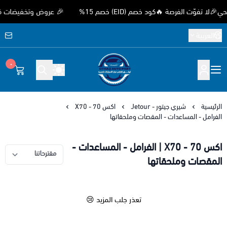
وّت الفرصة 🔥كود خصم (EID) خصم 15%
🎉 عروض وتخفيضات قوية بم
العربية
٠
متجر اوثق لقطع غيار السيارات الصيني
الرئيسية
شيري جيتور - Jetour
اكس 70 - X70
الفرامل - المساعدات - المقصات وملحقاتها
اكس 70 - X70 | الفرامل - المساعدات -
المقصات وملحقاتها
تعذر جلب المزيد 😢