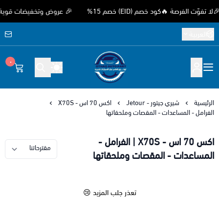
 الفرصة 🔥كود خصم (EID) خصم 15%
🎉 عروض وتخفيضات قوية بمناسب
العربية
٠
متجر اوثق لقطع غيار السيارات الصيني
الرئيسية
شيري جيتور - Jetour
اكس 70 اس - X70S
الفرامل - المساعدات - المقصات وملحقاتها
اكس 70 اس - X70S | الفرامل -
المساعدات - المقصات وملحقاتها
تعذر جلب المزيد 😢