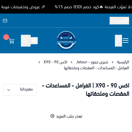
لفرصة 🔥كود خصم (EID) خصم 15%
🎉 عروض وتخفيضات قوية بمناسبة
العربية
٠
متجر اوثق لقطع غيار السيارات الصيني
الرئيسية
شيري جيتور - Jetour
اكس 90 - X90
الفرامل - المساعدات - المقصات وملحقاتها
اكس 90 - X90 | الفرامل - المساعدات -
المقصات وملحقاتها
تعذر جلب المزيد 😢