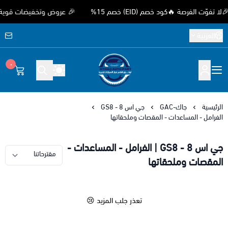
 الفرصة 🔥كود خصم (EID) خصم 15%
🎉 عروض وتخفيضات قوية بمناسب
العربية
٠
متجر اوثق لقطع غيار السيارات الصيني
الرئيسية
جاك-GAC
جي اس 8 - GS8
الفرامل - المساعدات - المقصات وملحقاتها
جي اس 8 - GS8 | الفرامل - المساعدات -
المقصات وملحقاتها
تعذر جلب المزيد 😢