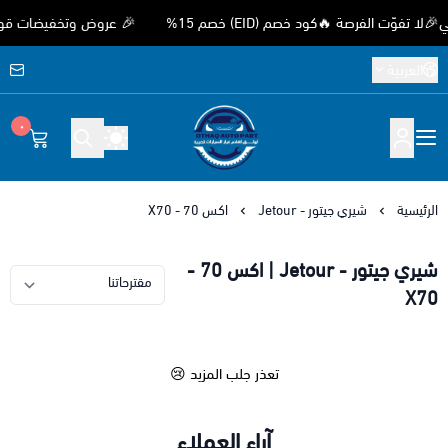
ّت الفرصة 🔥كود خصم (EID) خصم 15%
🎉 عروض وتخفيضات قوية بمنا
العربية
٠
متجر اوثق لقطع غيار السيارات الصيني
الرئيسية
شيري جيتور - Jetour
اكس 70 - X70
شيري جيتور - Jetour | اكس 70 -
X70
تعذر جلب المزيد 😢
آراء العملاء